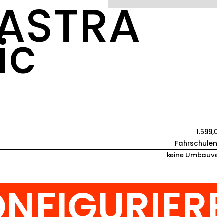
ASTRA
ic
O
1.699,
Fahrschulen 
keine Umbauve
NFIGURIER