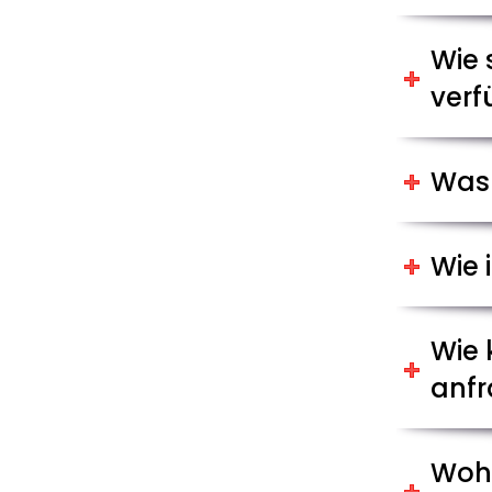
Wie 
verf
Was 
Wie 
Wie 
anf
Wohe