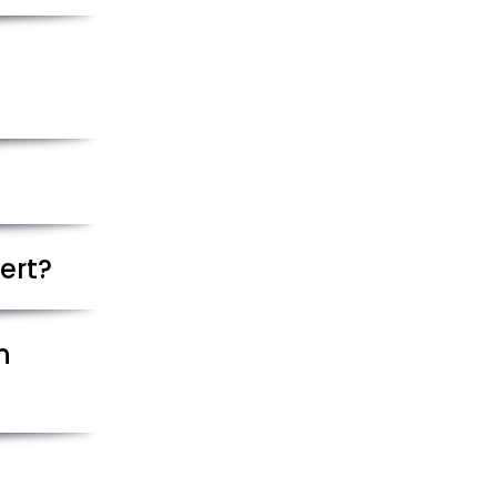
ert?
n