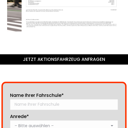
JETZT AKTIONSFAHRZEUG ANFRAGEN
Name Ihrer Fahrschule*
Bitte lasse dieses Feld leer.
Anrede*